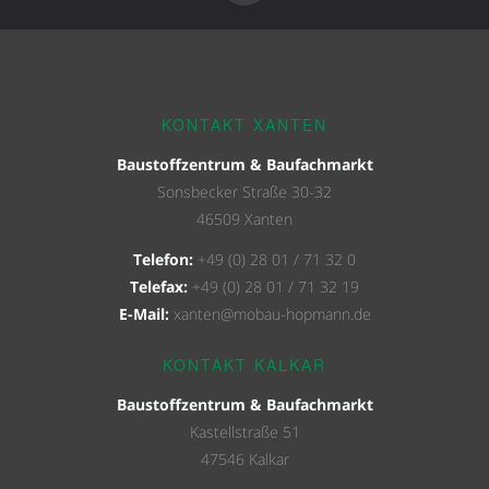
KONTAKT XANTEN
Baustoffzentrum & Baufachmarkt
Sonsbecker Straße 30-32
46509 Xanten
Telefon:
+49 (0) 28 01 / 71 32 0
Telefax:
+49 (0) 28 01 / 71 32 19
E-Mail:
xanten@mobau-hopmann.de
KONTAKT KALKAR
Baustoffzentrum & Baufachmarkt
Kastellstraße 51
47546 Kalkar