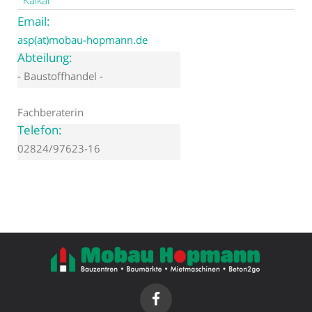
Email:
asp(at)mobau-hopmann.de
Abteilung:
- Baustoffhandel -
Fachberaterin
Telefon:
02824/97623-16