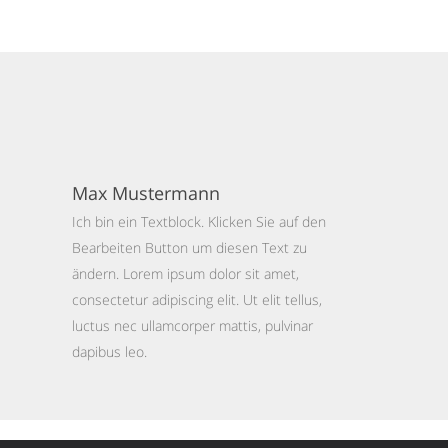
Max Mustermann
Ich bin ein Textblock. Klicken Sie auf den
Bearbeiten Button um diesen Text zu
ändern. Lorem ipsum dolor sit amet,
consectetur adipiscing elit. Ut elit tellus,
luctus nec ullamcorper mattis, pulvinar
dapibus leo.