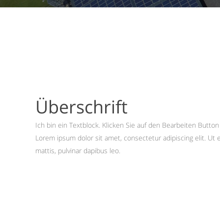
Überschrift
Ich bin ein Textblock. Klicken Sie auf den Bearbeiten Butto
Lorem ipsum dolor sit amet, consectetur adipiscing elit. Ut e
mattis, pulvinar dapibus leo.