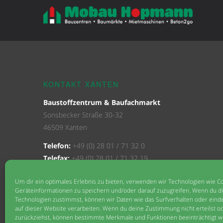
KONTAKT XANTEN
Baustoffzentrum & Baufachmarkt
Sonsbecker Straße 30-32
46509 Xanten
Telefon:
+49 (0) 28 01 / 71 32 0
Telefax:
+49 (0) 28 01 / 71 32 19
E-Mail:
xanten@mobau-hopmann.de
Um dir ein optimales Erlebnis zu bieten, verwenden wir Technologien wie C
Geräteinformationen zu speichern und/oder darauf zuzugreifen. Wenn du d
KONTAKT KALKAR
Technologien zustimmst, können wir Daten wie das Surfverhalten oder einde
auf dieser Website verarbeiten. Wenn du deine Zustimmung nicht erteilst o
Baustoffzentrum & Baufachmarkt
zurückziehst, können bestimmte Merkmale und Funktionen beeinträchtigt w