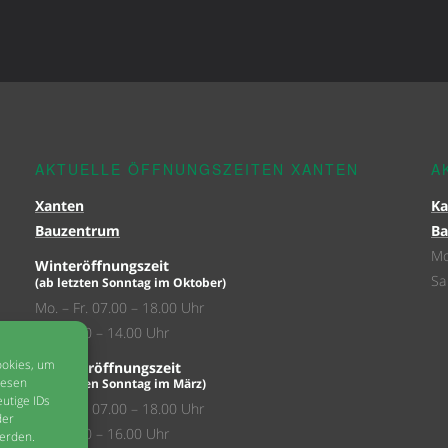
AKTUELLE ÖFFNUNGSZEITEN XANTEN
A
Xanten
Ka
Bauzentrum
Ba
Mo
Winteröffnungszeit
Sa
(ab letzten Sonntag im Oktober)
Mo. – Fr. 07.00 – 18.00 Uhr
Sa. 07.00 – 14.00 Uhr
ookies, um
Sommeröffnungszeit
iesen
(ab letzten Sonntag im März)
utige IDs
Mo. – Fr. 07.00 – 18.00 Uhr
der
Sa. 07.00 – 16.00 Uhr
erden.