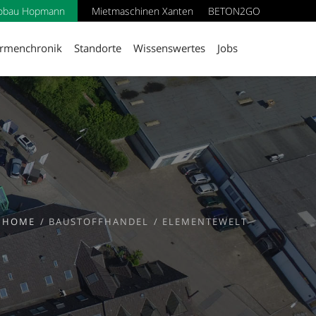
obau Hopmann
Mietmaschinen Xanten
BETON2GO
irmenchronik
Standorte
Wissenswertes
Jobs
HOME
BAUSTOFFHANDEL
ELEMENTEWELT